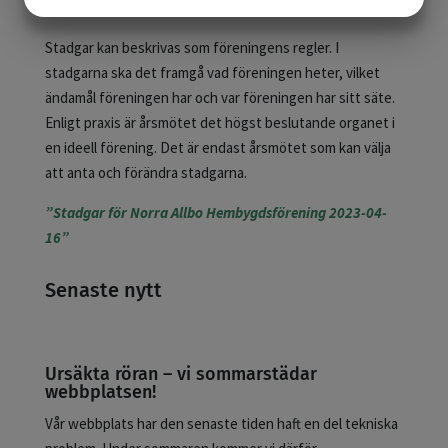
JA
NEJ
JA
NEJ
MARKNADSFÖRING
STATISTIK
Stadgar kan beskrivas som föreningens regler. I
stadgarna ska det framgå vad föreningen heter, vilket
ändamål föreningen har och var föreningen har sitt säte.
Enligt praxis är årsmötet det högst beslutande organet i
en ideell förening. Det är endast årsmötet som kan välja
att anta och förändra stadgarna.
”Stadgar för Norra Allbo Hembygdsförening 2023-04-
16”
Senaste nytt
Ursäkta röran – vi sommarstädar
webbplatsen!
Vår webbplats har den senaste tiden haft en del tekniska