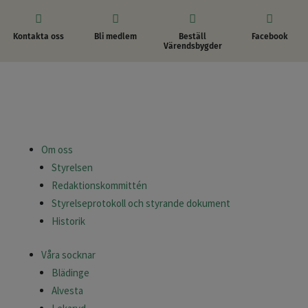




Kontakta oss
Bli medlem
Beställ
Facebook
Värendsbygder
Om oss
Styrelsen
Redaktionskommittén
Styrelseprotokoll och styrande dokument
Historik
Våra socknar
Blädinge
Alvesta