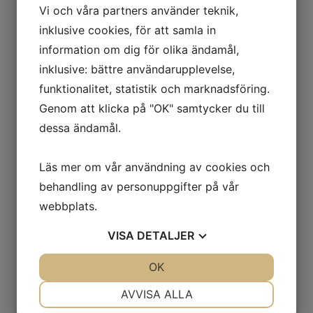
Vi och våra partners använder teknik,
Kallelsen till nästa sammanträde hittar du i nyhetsflödet
inklusive cookies, för att samla in
på
”startsidan”
cirka en vecka före sammanträdet. De
information om dig för olika ändamål,
senaste protokollen redovisas här under.
inklusive: bättre användarupplevelse,
”Protokoll fört vid ordinarie styrelsemöte 2024-12-02”
funktionalitet, statistik och marknadsföring.
”Protokoll fört vid ordinarie styrelsemöte 2025-01-20”
Genom att klicka på "OK" samtycker du till
”Protokoll fört vid ordinarie styrelsemöte med
dessa ändamål.
verksamhetsplanering 2025-02-19”
”Protokoll fört vid årsstämma 2025-04-13”
”Protokoll fört vid konstituerande styrelsemöte 2025-
Läs mer om vår användning av cookies och
04-13”
behandling av personuppgifter på vår
”Protokoll fört vid ordinarie styrelsemöte 2025-05-14”
webbplats.
”Protokoll fört vid ordinarie styrelsemöte 2025-06-11”
VISA
DETALJER
”Protokoll fört vid ordinarie styrelsemöte 2025-09-03”
”Protokoll fört vid ordinarie styrelsemöte 2025-10-08”
JA
NEJ
OK
JA
NEJ
NÖDVÄNDIG
INSTÄLLNINGAR
AVVISA ALLA
Stadgar