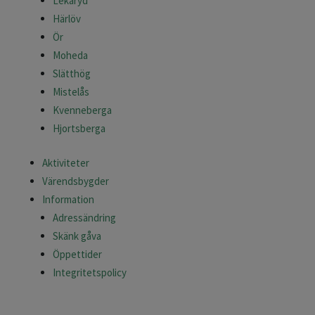
Lekaryd
Härlöv
Ör
Moheda
Slätthög
Mistelås
Kvenneberga
Hjortsberga
Aktiviteter
Värendsbygder
Information
Adressändring
Skänk gåva
Öppettider
Integritetspolicy