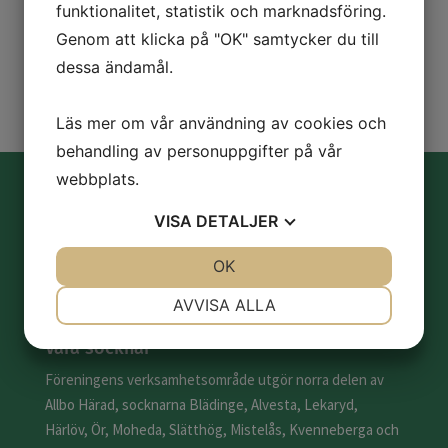
funktionalitet, statistik och marknadsföring.
Genom att klicka på "OK" samtycker du till
SKICKA
dessa ändamål.
Läs mer om vår användning av cookies och
behandling av personuppgifter på vår
webbplats.
Om NAH
VISA
DETALJER
Norra Allbo Hembygdsförening bildades i juni år 1927 i
Alvesta och är en ideell allmännyttig förening med uppgift
JA
NEJ
OK
JA
NEJ
att väcka och förstärka kärleken till hembygden.
NÖDVÄNDIG
INSTÄLLNINGAR
AVVISA ALLA
JA
NEJ
JA
NEJ
Våra socknar
MARKNADSFÖRING
STATISTIK
Föreningens verksamhetsområde utgör norra delen av
Allbo Härad, socknarna Blädinge, Alvesta, Lekaryd,
Härlöv, Ör, Moheda, Slätthög, Mistelås, Kvenneberga och