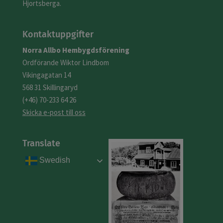
Hjortsberga.
Kontaktuppgifter
Norra
Allbo
Hembygdsförening
Ordförande Wiktor Lindbom
Vikingagatan 14
568 31 Skillingaryd
(+46) 70-233 64 26
Skicka e-post till oss
Translate
Swedish