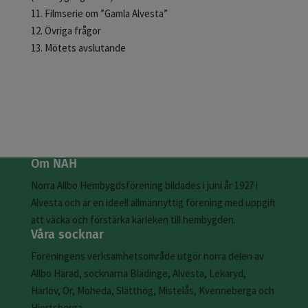
11. Filmserie om ”Gamla Alvesta”
12. Övriga frågor
13. Mötets avslutande
Om NAH
Norra Allbo Hembygdsförening bildades i juni år 1927 i
Alvesta och är en ideell allmännyttig förening med uppgift
att väcka och förstärka kärleken till hembygden.
Våra socknar
Föreningens verksamhetsområde utgör norra delen av
Allbo Härad, socknarna Blädinge, Alvesta, Lekaryd,
Härlöv, Ör, Moheda, Slätthög, Mistelås, Kvenneberga och
Hjortsberga.