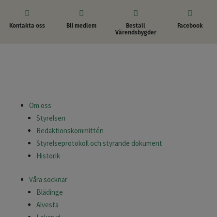




Kontakta oss
Bli medlem
Beställ
Facebook
Värendsbygder
Om oss
Styrelsen
Redaktionskommittén
Styrelseprotokoll och styrande dokument
Historik
Våra socknar
Blädinge
Alvesta