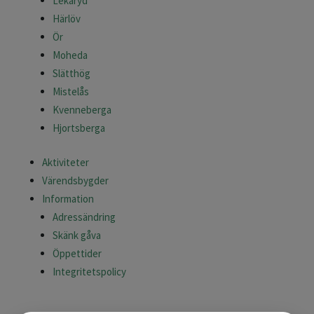
Lekaryd
Härlöv
Ör
Moheda
Slätthög
Mistelås
Kvenneberga
Hjortsberga
Aktiviteter
Värendsbygder
Information
Adressändring
Skänk gåva
Öppettider
Integritetspolicy