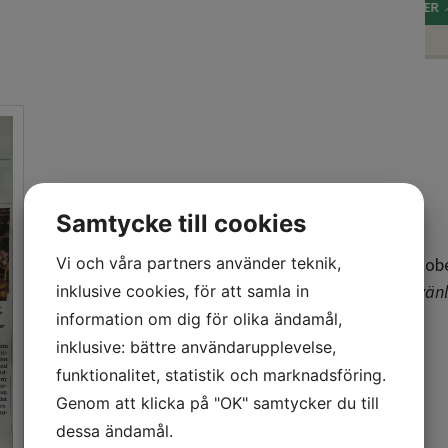
LÄS MER
Samtycke till cookies
Recension i Växjöbladet Kronobergaren den 3 oktob
Vi och våra partners använder teknik,
Tack till skribenten Carl-Magnus Wennerholm för vänl
inklusive cookies, för att samla in
årsbok!
information om dig för olika ändamål,
inklusive: bättre användarupplevelse,
funktionalitet, statistik och marknadsföring.
Genom att klicka på "OK" samtycker du till
dessa ändamål.