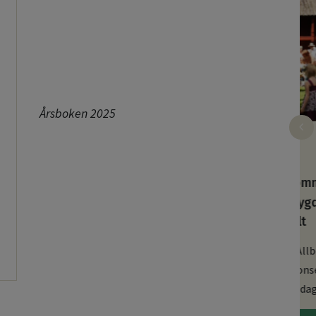
Årsboken 2025
02, 2026
jun 15, 2026
Midsommarfirande på
sen!
hembygdsgården i Alvesta –
inställt
 tiden
Under
Norra Allbo Hembygdsförenings
traditionsenliga midsommarfirande
på Riksdagsmannagården i Alvesta...