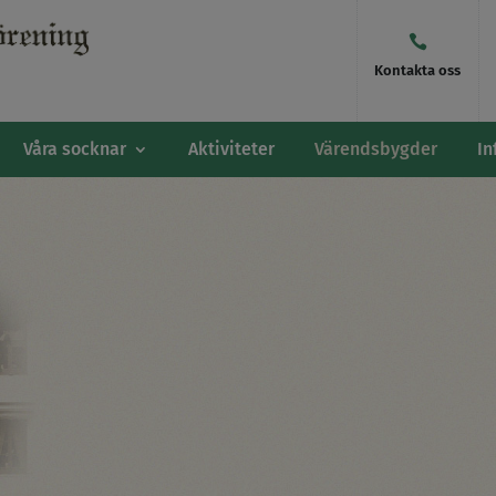

Kontakta oss
Våra socknar
Aktiviteter
Värendsbygder
In