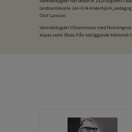
Värendsbygder har sedan år 1929 utgivets i oa
landsantikvarie Jan-Erik Anderbjörk, pedagog 
Olof Larsson.
Värendsbygder tillsammans med föreningens ark
köpas samt lånas från närliggande bibliotek ti
apr 22, 2026
tyrelsen
er i Alvesta den
6