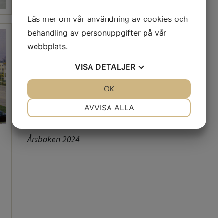
Läs mer om vår användning av cookies och
behandling av personuppgifter på vår
webbplats.
VISA
DETALJER
JA
NEJ
OK
JA
NEJ
NÖDVÄNDIG
INSTÄLLNINGAR
AVVISA ALLA
JA
NEJ
JA
NEJ
Årsboken 2024
MARKNADSFÖRING
STATISTIK