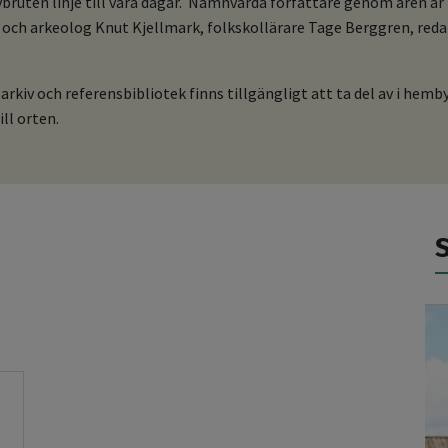
vbruten linje till våra dagar. Nämnvärda författare genom åren är 
och arkeolog Knut Kjellmark, folkskollärare Tage Berggren, redakt
iv och referensbibliotek finns tillgängligt att ta del av i hemb
ll orten.