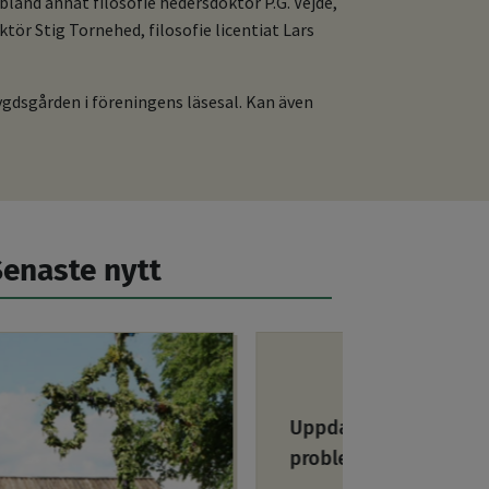
bland annat filosofie hedersdoktor P.G. Vejde,
ör Stig Tornehed, filosofie licentiat Lars
ygdsgården i föreningens läsesal. Kan även
Senaste nytt
jun 15, 2026
Uppdatering – tekniskt
Viktig info
problem löst
problem