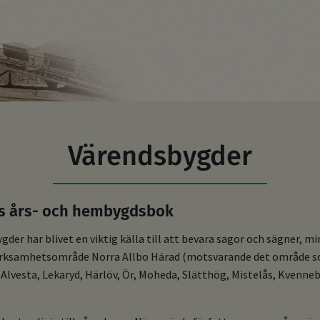
Värendsbygder
s års- och hembygdsbok
r har blivet en viktig källa till att bevara sagor och sägner, min
erksamhetsområde Norra Allbo Härad (motsvarande det område s
, Alvesta, Lekaryd, Härlöv, Ör, Moheda, Slätthög, Mistelås, Kvenn