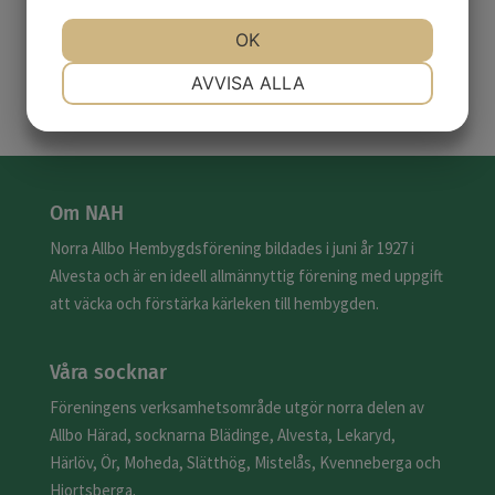
JA
NEJ
OK
JA
NEJ
NÖDVÄNDIG
INSTÄLLNINGAR
AVVISA ALLA
JA
NEJ
JA
NEJ
MARKNADSFÖRING
STATISTIK
Om NAH
Norra Allbo Hembygdsförening bildades i juni år 1927 i
Alvesta och är en ideell allmännyttig förening med uppgift
att väcka och förstärka kärleken till hembygden.
Våra socknar
Föreningens verksamhetsområde utgör norra delen av
Allbo Härad, socknarna Blädinge, Alvesta, Lekaryd,
Härlöv, Ör, Moheda, Slätthög, Mistelås, Kvenneberga och
Hjortsberga.