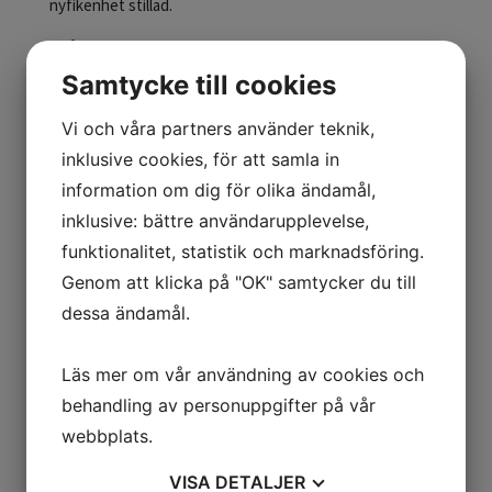
nyfikenhet stillad.
FRÅGAN ÄR, KAN DU AVSLÖJA EN HÄXA ELLER
PÅSKKÄRRING?
Samtycke till cookies
Ta din kvast och flyg till oss med fart!
Vi och våra partners använder teknik,
För att lyssna på spännande Sagor, såklart!
Se upp hur du styr!
inklusive cookies, för att samla in
Välkomna på Påsk-äventyr!
information om dig för olika ändamål,
inklusive: bättre användarupplevelse,
– Det blir berättande med påskhäxan och något litet mer
funktionalitet, statistik och marknadsföring.
som vi inte kan avslöja just nu
Genom att klicka på "OK" samtycker du till
– Kul med bus tycker vi, så Du får gärna komma
påskutklädd, eller till något helt annat.
dessa ändamål.
För mer information se följande sida
Läs mer om vår användning av cookies och
”
www.sagobygden.se”
behandling av personuppgifter på vår
webbplats.
Varmt välkomna!
Norra Allbo Hembygdsförening
VISA
DETALJER