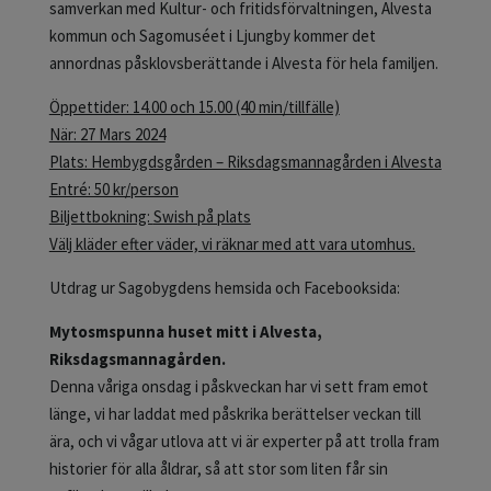
samverkan med Kultur- och fritidsförvaltningen, Alvesta
kommun och Sagomuséet i Ljungby kommer det
annordnas påsklovsberättande i Alvesta för hela familjen.
Öppettider: 14.00 och 15.00 (40 min/tillfälle)
När: 27 Mars 2024
Plats: Hembygdsgården – Riksdagsmannagården i Alvesta
Entré: 50 kr/person
Biljettbokning:
Swish på plats
Välj kläder efter väder, vi räknar med att vara utomhus.
Utdrag ur Sagobygdens hemsida och Facebooksida:
Mytosmspunna huset mitt i Alvesta,
Riksdagsmannagården.
Denna våriga onsdag i påskveckan har vi sett fram emot
länge, vi har laddat med påskrika berättelser veckan till
ära, och vi vågar utlova att vi är experter på att trolla fram
historier för alla åldrar, så att stor som liten får sin