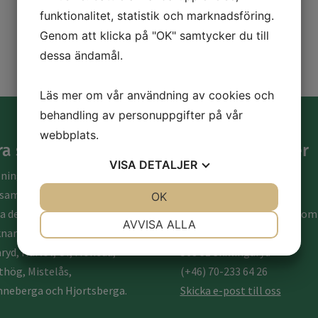
funktionalitet, statistik och marknadsföring.
Genom att klicka på "OK" samtycker du till
dessa ändamål.
Läs mer om vår användning av cookies och
behandling av personuppgifter på vår
webbplats.
ra socknar
Kontaktuppgifter
VISA
DETALJER
eningens
Norra
Allbo
ksamhetsområde utgör
Hembygdsförening
JA
NEJ
OK
JA
NEJ
a delen av Allbo Härad,
Ordförande Wiktor Lindbom
NÖDVÄNDIG
INSTÄLLNINGAR
AVVISA ALLA
narna Blädinge, Alvesta,
Vikingagatan 14
JA
NEJ
JA
NEJ
ryd, Härlöv, Ör, Moheda,
568 31 Skillingaryd
MARKNADSFÖRING
STATISTIK
thög, Mistelås,
(+46) 70-233 64 26
neberga och Hjortsberga.
Skicka e-post till oss