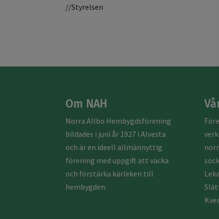
//Styrelsen
Om NAH
Vå
Norra Allbo Hembygdsförening
För
bildades i juni år 1927 i Alvesta
ver
och är en ideell allmännyttig
norr
förening med uppgift att väcka
sock
och förstärka kärleken till
Leka
hembygden.
Slät
Kven