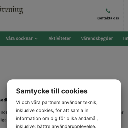

Kontakta oss
Våra socknar
Aktiviteter
Värendsbygder
In
Samtycke till cookies
edlemmar och besökare en riktigt Glad påsk!
Vi och våra partners använder teknik,
inklusive cookies, för att samla in
nde Corona pandemin med följd av uteblivna aktiviteter så står
information om dig för olika ändamål,
are. Vi hoppas och tror att vi kan ses snart igen.
inklusive: bättre användarupplevelse,